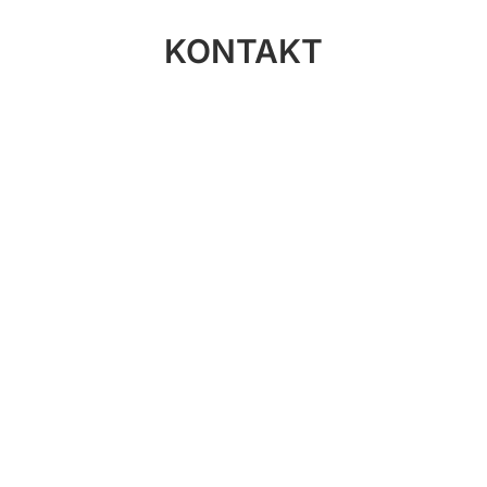
KONTAKT