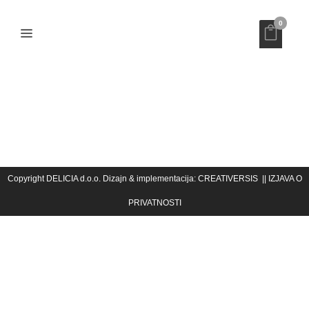
0
UMRI MUŠKI
Copyright DELICIA d.o.o. Dizajn & implementacija:
||
CREATIVERSIS
IZJAVA O
PRIVATNOSTI