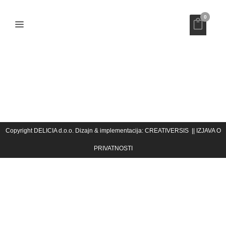
0
UMRI MUŠKI
Copyright DELICIA d.o.o. Dizajn & implementacija:
||
CREATIVERSIS
IZJAVA O
PRIVATNOSTI