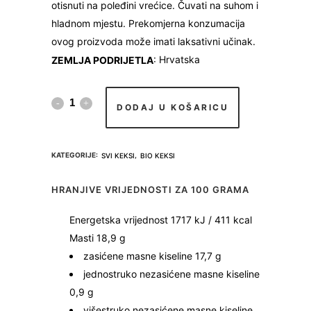
otisnuti na poleđini vrećice. Čuvati na suhom i
hladnom mjestu. Prekomjerna konzumacija
ovog proizvoda može imati laksativni učinak.
: Hrvatska
ZEMLJA PODRIJETLA
BIO
DODAJ U KOŠARICU
DETOX
quantity
KATEGORIJE:
,
SVI KEKSI
BIO KEKSI
HRANJIVE VRIJEDNOSTI ZA 100 GRAMA
Energetska vrijednost 1717 kJ / 411 kcal
Masti 18,9 g
zasićene masne kiseline 17,7 g
jednostruko nezasićene masne kiseline
0,9 g
višestruko nezasićene masne kiseline