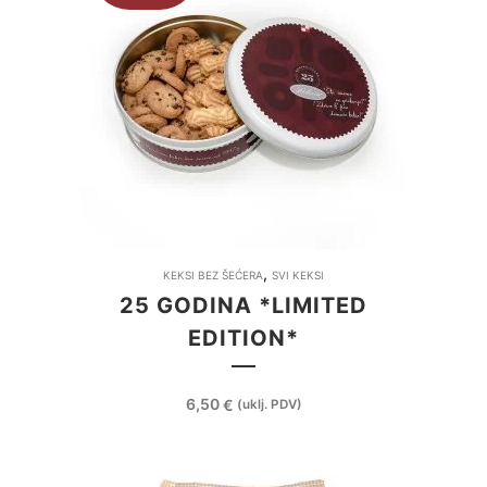
Ovaj
,
KEKSI BEZ ŠEĆERA
SVI KEKSI
proizvod
25 GODINA *LIMITED
ima
EDITION*
više
varijanti.
Opcije
6,50
€
(uklj. PDV)
se
mogu