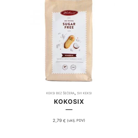
odabrati
na
stranici
proizvoda
,
KEKSI BEZ ŠEĆERA
SVI KEKSI
KOKOSIX
2,79
€
(uklj. PDV)