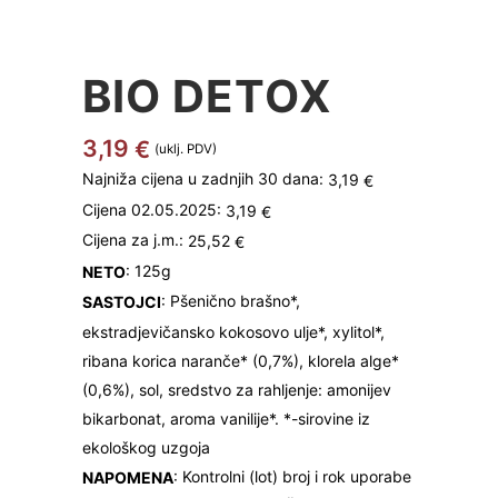
BIO DETOX
3,19
€
(uklj. PDV)
Najniža cijena u zadnjih 30 dana:
3,19
€
Cijena 02.05.2025:
3,19
€
Cijena za j.m.:
25,52
€
: 125g
NETO
: Pšenično brašno*,
SASTOJCI
ekstradjevičansko kokosovo ulje*, xylitol*,
ribana korica naranče* (0,7%), klorela alge*
(0,6%), sol, sredstvo za rahljenje: amonijev
bikarbonat, aroma vanilije*. *-sirovine iz
ekološkog uzgoja
: Kontrolni (lot) broj i rok uporabe
NAPOMENA