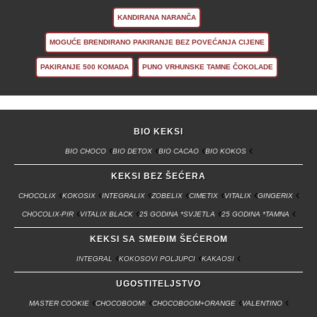
KANDIRANA NARANČA
MOGUĆE BRENDIRANO PAKIRANJE BEZ POVEĆANJA CIJENE
PAKIRANJE 500 KOMADA
PUNO VRHUNSKE TAMNE ČOKOLADE
BIO KEKSI
BIO CHOCO
BIO DETOX
BIO CACAO
BIO KOKOS
KEKSI BEZ ŠEĆERA
CHOCOLIX
KOKOSIX
INTEGRALIX
ZOBELIX
CIMETIX
VITALIX
GINGERIX
CHOCOLIX-PIR
VITALIX BLACK
25 GODINA *SVJETLA
25 GODINA *TAMNA
KEKSI SA SMEĐIM ŠEĆEROM
INTEGRAL
KOKOSOVI POLJUPCI
KAKAOSI
UGOSTITELJSTVO
MASTER COOKIE
CHOCOBOOM!
CHOCOBOOM+ORANGE
VALENTINO