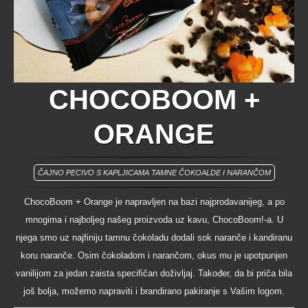
CHOCOBOOM +
ORANGE
ČAJNO PECIVO S KAPLJICAMA TAMNE ČOKOALDE I NARANČOM
ChocoBoom + Orange je napravljen na bazi najprodavanijeg, a po
mnogima i najboljeg našeg proizvoda uz kavu, ChocoBoom!-a. U
njega smo uz najfiniju tamnu čokoladu dodali sok naranče i kandiranu
koru naranče. Osim čokoladom i narančom, okus mu je upotpunjen
vanilijom za jedan zaista specifičan doživljaj. Također, da bi priča bila
još bolja, možemo napraviti i brandirano pakiranje s Vašim logom.