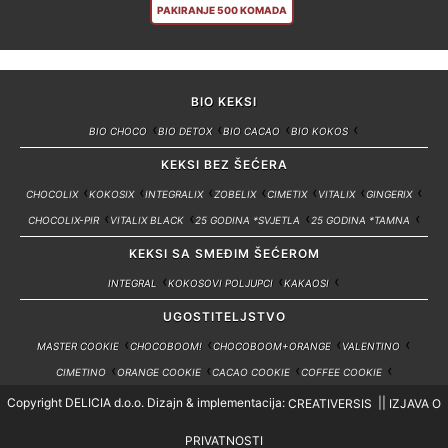
PAKIRANJE 500 KOMADA
BIO KEKSI
BIO CHOCO
BIO DETOX
BIO CACAO
BIO KOKOS
KEKSI BEZ ŠEĆERA
CHOCOLIX
KOKOSIX
INTEGRALIX
ZOBELIX
CIMETIX
VITALIX
GINGERIX
CHOCOLIX-PIR
VITALIX BLACK
25 GODINA *SVJETLA
25 GODINA *TAMNA
KEKSI SA SMEĐIM ŠEĆEROM
INTEGRAL
KOKOSOVI POLJUPCI
KAKAOSI
UGOSTITELJSTVO
MASTER COOKIE
CHOCOBOOM!
CHOCOBOOM+ORANGE
VALENTINO
CIMETINO
ORANGE COOKIE
CACAO COOKIE
COFFEE COOKIE
WELCOME KUTIJICA
Copyright DELICIA d.o.o. Dizajn & implementacija:
||
CREATIVERSIS
IZJAVA O
PRIVATNOSTI