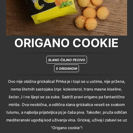
ORIGANO COOKIE
SLANO ČAJNO PECIVO
S ORIGANOM
Ovo nije obična grickalica! Prhka je i topi se u ustima, nije pržena,
nema štetnih sastojaka (npr. kolesterol, trans masne kiseline,
šećer..) i ne lijepi se za zube. Sadrži pravi origano pa fantastično
miriše. Ova neobična, a odlična slana grickalica veseli se svakom
tulumu, a najbolja prijateljica joj je čaša piva. Također, pruža odličan
mediteranski ugođaj kod uživanja vina. Grickaj, uživaj i zabavi se uz
“Origano cookie”!