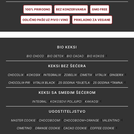
100% PRIRODNO
BEZ KONZERVANSA
GMO FREE
ODLIČNO PAŠE UZ PIVO I VINO
PRIKLADNO ZA VEGANE
BIO KEKSI
BIO CHOCO
BIO DETOX
BIO CACAO
BIO KOKOS
KEKSI BEZ ŠEĆERA
CHOCOLIX
KOKOSIX
INTEGRALIX
ZOBELIX
CIMETIX
VITALIX
GINGERIX
CHOCOLIX-PIR
VITALIX BLACK
25 GODINA *SVJETLA
25 GODINA *TAMNA
KEKSI SA SMEĐIM ŠEĆEROM
INTEGRAL
KOKOSOVI POLJUPCI
KAKAOSI
UGOSTITELJSTVO
MASTER COOKIE
CHOCOBOOM!
CHOCOBOOM+ORANGE
VALENTINO
CIMETINO
ORANGE COOKIE
CACAO COOKIE
COFFEE COOKIE